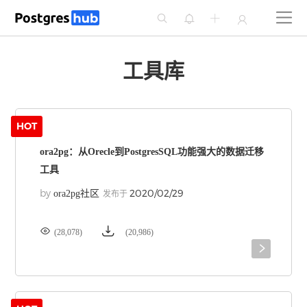




工具库
HOT
ora2pg：从Orecle到PostgresSQL功能强大的数据迁移
工具
by
2020/02/29
ora2pg社区
发布于


(28,078)
(20,986)
