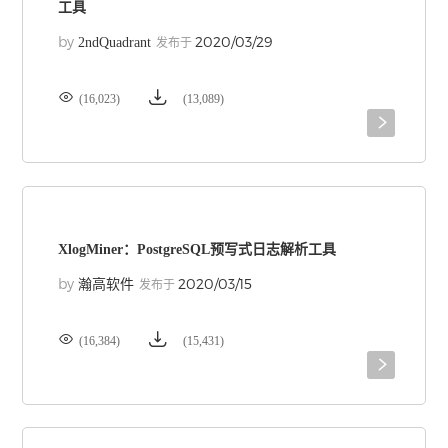
工具
by
2020/03/29
2ndQuadrant
发布于


(16,023)
(13,089)

XlogMiner：PostgreSQL预写式日志解析工具
by
2020/03/15
瀚高软件
发布于


(16,384)
(15,431)
