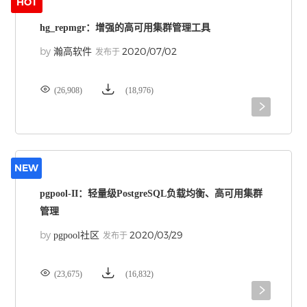
HOT
hg_repmgr：增强的高可用集群管理工具
by
2020/07/02
瀚高软件
发布于


(26,908)
(18,976)

NEW
pgpool-II：轻量级PostgreSQL负载均衡、高可用集群
管理
by
2020/03/29
pgpool社区
发布于


(23,675)
(16,832)
