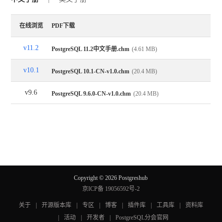
在线浏览
PDF下载
v11.2
PostgreSQL 11.2中文手册.chm
(4.61 MB)
v10.1
PostgreSQL 10.1-CN-v1.0.chm
(20.4 MB)
v9.6
PostgreSQL 9.6.0-CN-v1.0.chm
(20.4 MB)
Copyright © 2026 Postgreshub
京ICP备 19056592号-2
关于
|
开源版本库
|
专区
|
博客
|
插件库
|
工具库
|
资料库
|
活动
|
开发者
|
PostgreSQL分会官网