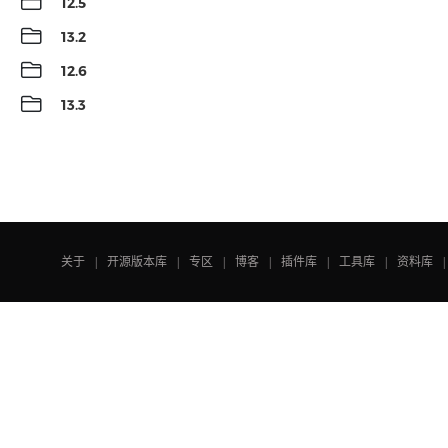

12.5

13.2

12.6

13.3
关于
|
开源版本库
|
专区
|
博客
|
插件库
|
工具库
|
资料库
|