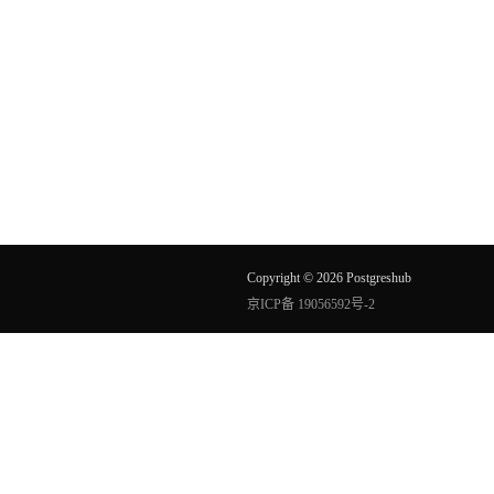
Copyright © 2026 Postgreshub
京ICP备 19056592号-2