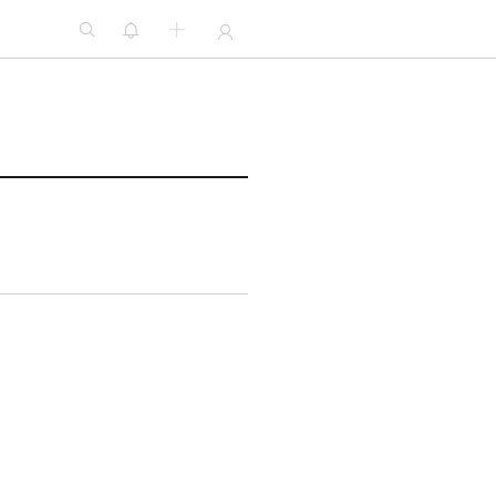



