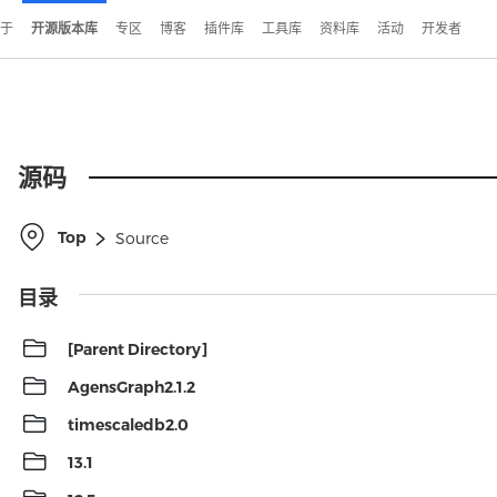
于
开源版本库
专区
博客
插件库
工具库
资料库
活动
开发者
源码

Top
Source

目录

[Parent Directory]

AgensGraph2.1.2

timescaledb2.0

13.1