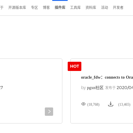
于
开源版本库
专区
博客
插件库
工具库
资料库
活动
开发者
HOT
oracle_fdw：connects to Ora
27
by
2020/0
pgxn社区
发布于


(18,768)
(13,465)
