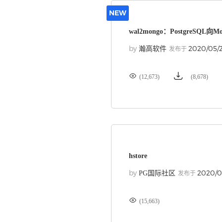
NEW
wal2mongo：PostgreSQL
by
2020/05/
瀚高软件
发布于


(12,673)
(8,678)
hstore
by
2020/0
PG国际社区
发布于

(15,663)