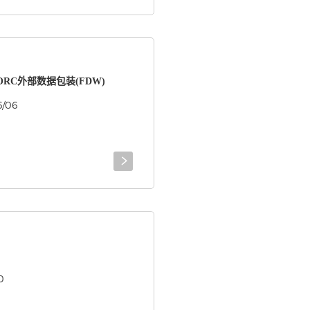
QL的ORC外部数据包装(FDW)
6/06

0