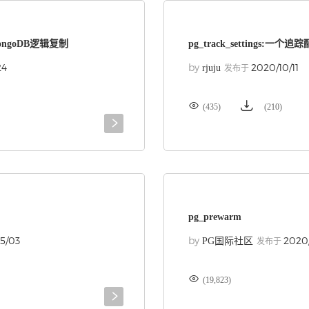
向MongoDB逻辑复制
pg_track_settings:一
24
by
2020/10/11
rjuju
发布于


(435)
(210)

pg_prewarm
5/03
by
2020
PG国际社区
发布于

(19,823)
