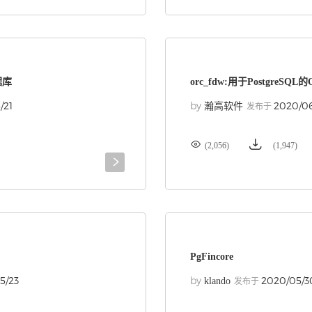
据库
orc_fdw:用于PostgreS
/21
by
2020/0
瀚高软件
发布于


(2,056)
(1,947)

PgFincore
5/23
by
2020/05/3
klando
发布于