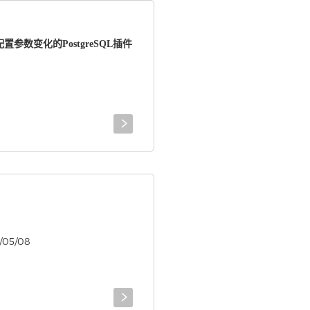
个追踪配置参数变化的PostgreSQL插件

/05/08
