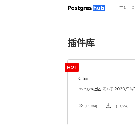
首页
关
插件库
HOT
Citus
by
2020/04/
pgxn社区
发布于


(18,764)
(13,854)