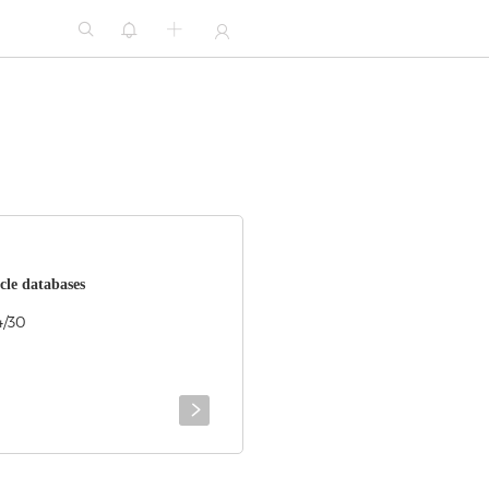




cle databases
4/30
